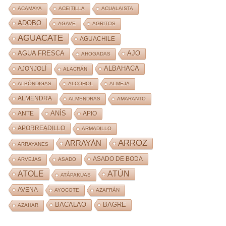
ACAMAYA
ACEITILLA
ACUALAISTA
ADOBO
AGAVE
AGRITOS
AGUACATE
AGUACHILE
AJO
AGUA FRESCA
AHOGADAS
ALBAHACA
AJONJOLÍ
ALACRÁN
ALBÓNDIGAS
ALCOHOL
ALMEJA
ALMENDRA
ALMENDRAS
AMARANTO
ANÍS
ANTE
APIO
APORREADILLO
ARMADILLO
ARROZ
ARRAYÁN
ARRAYANES
ASADO DE BODA
ARVEJAS
ASADO
ATOLE
ATÚN
ATÁPAKUAS
AVENA
AYOCOTE
AZAFRÁN
BACALAO
BAGRE
AZAHAR