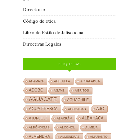
Directorio
Código de ética
Libro de Estilo de Jaliscocina
Directivas Legales
ETIQUETAS
ACAMAYA
ACEITILLA
ACUALAISTA
ADOBO
AGAVE
AGRITOS
AGUACATE
AGUACHILE
AJO
AGUA FRESCA
AHOGADAS
ALBAHACA
AJONJOLÍ
ALACRÁN
ALBÓNDIGAS
ALCOHOL
ALMEJA
ALMENDRA
ALMENDRAS
AMARANTO