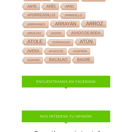
ANÍS
ANTE
APIO
APORREADILLO
ARMADILLO
ARROZ
ARRAYÁN
ARRAYANES
ASADO DE BODA
ARVEJAS
ASADO
ATOLE
ATÚN
ATÁPAKUAS
AVENA
AYOCOTE
AZAFRÁN
BACALAO
BAGRE
AZAHAR
ENCUÉNTRANOS EN FACEBOOK
NOS INTERESA TU OPINIÓN